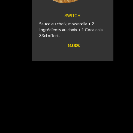
SWITCH
Sauce au choix, mozzarella + 2
Ingrédients au choix + 1 Coca cola
33cl offert.
8.00€