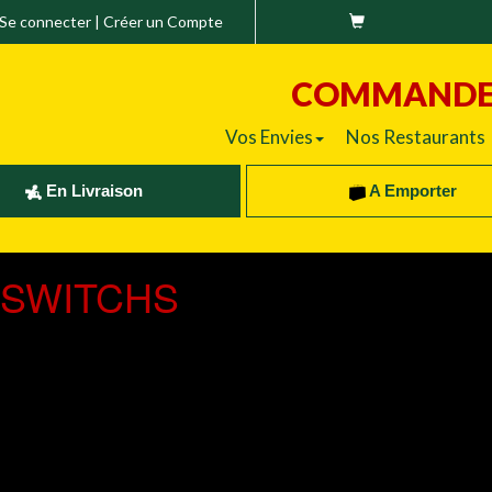
Se connecter
|
Créer un Compte
COMMAND
Vos Envies
Nos Restaurants
En Livraison
A Emporter
SWITCHS