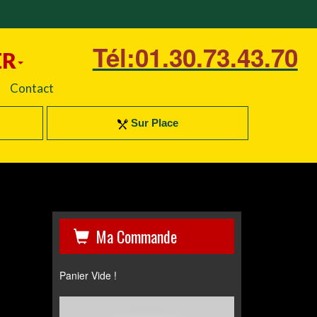
Tél:01.30.73.43.70
ER
Contact
Sur Place
Ma Commande
Panier Vide !