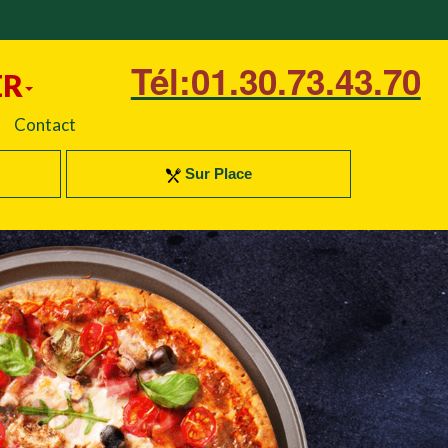
Tél:01.30.73.43.70
ER
Contact
Sur Place
Next