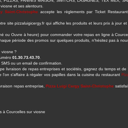
us, PIZZAS, PANINIS MAISON, SWITCHS, LASAGNES, TEX MEX, SA
osne et ses alentours.
gy Saint-Christophe
accepte les règlements par Ticket Restaurant
e site pizzaluigicergy.fr qui affiche les produits et leurs prix à jour et
ermé ou Ouvre à heure) pour commander votre repas en ligne à Courcel
haque période des promos sur quelques produits, n'hésitez pas à nous
 viosne ?
 numéro
01.30.73.43.70
.
n SMS ou un email de confirmation.
ipe livraison de repas entreprises et sociétés, gagnez du temps et de 
l'on s'affaire à régaler vos papilles dans la cuisine du restaurant
Piz
ivraison repas entreprise,
Pizza Luigi Cergy Saint-Christophe
satisfai