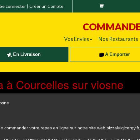
Se connecter
|
Créer un Compte
COMMAND
Vos Envies
Nos Restaurants
En Livraison
A Emporter
a à Courcelles sur viosne
iosne
 commander votre repas en ligne sur notre site web pizzaluigicergy.fr