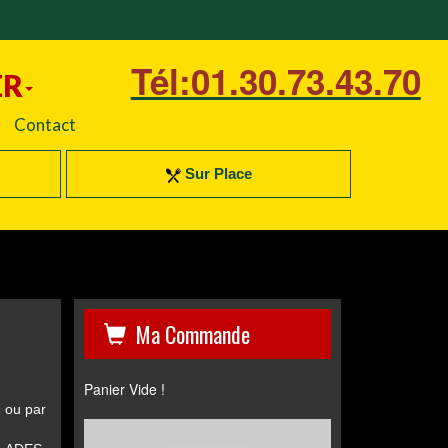
Tél:01.30.73.43.70
ER
Contact
Sur Place
Ma Commande
Panier Vide !
, ou par