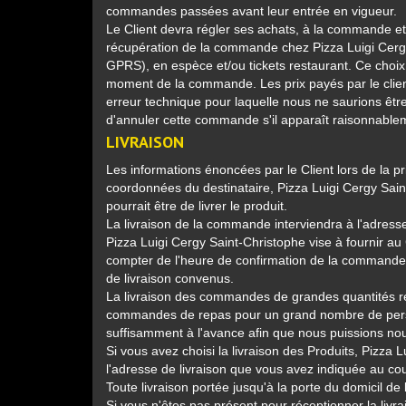
commandes passées avant leur entrée en vigueur.
Le Client devra régler ses achats, à la commande et
récupération de la commande chez Pizza Luigi Cerg
GPRS), en espèce et/ou tickets restaurant. Ce choix
moment de la commande. Les prix payés par le clien
erreur technique pour laquelle nous ne saurions être
d'annuler cette commande s'il apparaît raisonnable
LIVRAISON
Les informations énoncées par le Client lors de la p
coordonnées du destinataire, Pizza Luigi Cergy Saint-
pourrait être de livrer le produit.
La livraison de la commande interviendra à l'adresse
Pizza Luigi Cergy Saint-Christophe vise à fournir 
compter de l'heure de confirmation de la commande. Le
de livraison convenus.
La livraison des commandes de grandes quantités res
commandes de repas pour un grand nombre de perso
suffisamment à l'avance afin que nous puissions nou
Si vous avez choisi la livraison des Produits, Pizza 
l'adresse de livraison que vous avez indiquée au 
Toute livraison portée jusqu'à la porte du domicil de l
Si vous n'êtes pas présent pour réceptionner la li