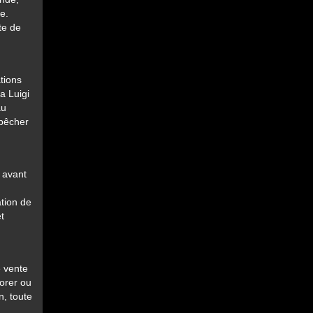
e.
te de
tions
a Luigi
au
mpêcher
l avant
tion de
t
e vente
iorer ou
n, toute