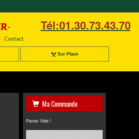
Tél:01.30.73.43.70
ER
Contact
Sur Place
Ma Commande
Panier Vide !