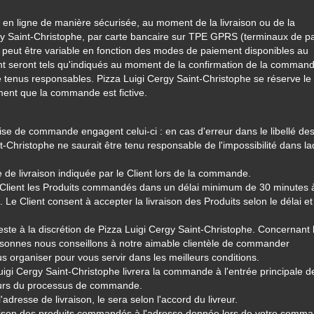
 en ligne de manière sécurisée, au moment de la livraison ou de la
y Saint-Christophe, par carte bancaire sur TPE GPRS (terminaux de p
 peut être variable en fonction des modes de paiement disponibles au
t seront tels qu'indiqués au moment de la confirmation de la command
 tenus responsables. Pizza Luigi Cergy Saint-Christophe se réserve le 
ment que la commande est fictive.
rise de commande engagent celui-ci : en cas d'erreur dans le libellé de
Christophe ne saurait être tenu responsable de l'impossibilité dans laq
 de livraison indiquée par le Client lors de la commande.
au Client les Produits commandés dans un délai minimum de 30 minutes 
 Client consent à accepter la livraison des Produits selon le délai et 
te à la discrétion de Pizza Luigi Cergy Saint-Christophe. Concernant 
nnes nous conseillons à notre aimable clientèle de commander
s organiser pour vous servir dans les meilleurs conditions.
Luigi Cergy Saint-Christophe livrera la commande à l'entrée principale d
cours du processus de commande.
'adresse de livraison, le sera selon l'accord du livreur.
vraison des produits commandés à l'adresse donnée lors de votre comm