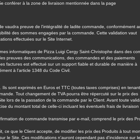
Se conférer à la zone de livraison mentionnée dans la page
nde vaudra preuve de l'intégralité de ladite commande, conformément a
igibilité des sommes engagées par la commande. Cette validation vaut
tions effectuées sur le Site Internet.
èmes informatiques de Pizza Luigi Cergy Saint-Christophe dans des con
 des preuves des communications, des commandes et des paiements
 factures est effectué sur un support fiable et durable de manière à
ment à l'article 1348 du Code Civil.
es. Ils sont exprimés en Euros et TTC (toutes taxes comprises) en tenant
mande. Tout changement de TVA pourra être répercuté sur le prix des
 Site lors de la passation de la commande par le Client. Avant toute valid
e du montant total de celle-ci incluant les éventuels frais de livraison
 confirmation de commande transmise par e-mail, comprend le prix des Pr
t, ce que le Client accepte, de modifier les prix des Produits à tout mo
 sur le Site. Ces modifications n'auront cependant pas d'incidence sur l