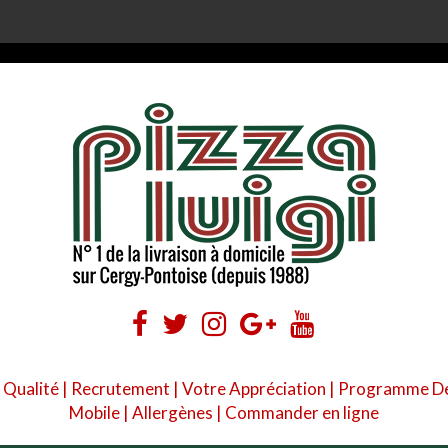
 Qualité
|
Recrutement
|
Votre Appréciation
|
Programme De 
Mobile
|
Allergènes
|
Commander en ligne