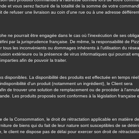
de et vous serez facturé de la totalité de la somme de votre command
it de refuser une livraison au coin d'une rue ou à une adresse défféren
phe ne pourrait être engagée dans le cas où l'inexécution de ses obliga
éfini par la jurisprudence française. De même, la responsabilité de Pizz
 tous les inconvénients ou dommages inhérents à l'utilisation du rése
rusion extérieure ou la présence de virus informatiques qui pourrait e
arties afin de pouvoir la traiter.
s disponibles. La disponibilité des produits est effectuée en temps rée
disponibilité d'un produit (notamment un ingrédient), le Client sera
fin de trouver une solution de remplacement ou de procéder à l'annula
e. Les produits proposés sont conformes à la législation française e
de de la Consommation, le droit de rétractation applicable en matière d
niture de biens qui du fait de leur nature sont susceptibles de se détér
 le client ne dispose pas de délai pour exercer son droit de rétractatio