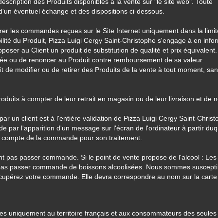
scription des Produits disponibles à la vente sur "le site web". Toute
 d'un éventuel échange et des dispositions ci-dessous.
rer les commandes reçues sur le Site Internet uniquement dans la limi
ilité du Produit, Pizza Luigi Cergy Saint-Christophe s'engage à en info
poser au Client un produit de substitution de qualité et prix équivalent.
posée ou de renoncer au Produit contre remboursement de sa valeur.
it de modifier ou de retirer des Produits de la vente à tout moment, sa
uits à compter de leur retrait en magasin ou de leur livraison et de 
 un client est à l'entière validation de Pizza Luigi Cergy Saint-Christ
 par l'apparition d'un message sur l'écran de l'ordinateur à partir duqu
 compte de la commande pour son traitement.
 pas passer commande. Si le point de vente propose de l'alcool : Les
 pas passer commande de boissons alcoolisées. Nous sommes suscepti
écupérez votre commande. Elle devra correspondre au nom sur la carte
vées uniquement au territoire français et aux consommateurs des seule