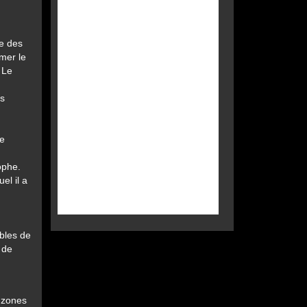
te des
rmer le
 Le
ns
ne
ophe.
el il a
bles de
 de
s zones