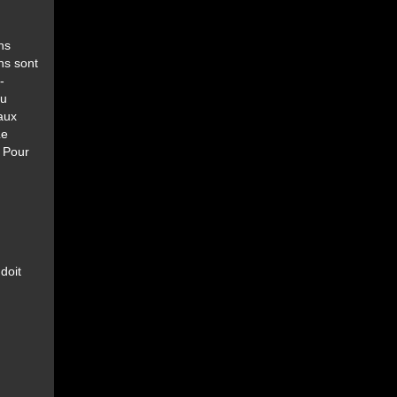
ns
ns sont
-
du
 aux
Le
. Pour
doit