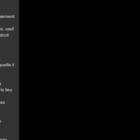
aiement
e, sauf
droit
s
uelle il
à
le lieu
les
e
ande,