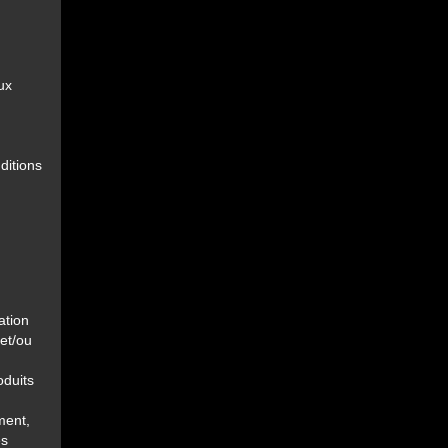
ux
ditions
ation
 et/ou
oduits
ment,
es